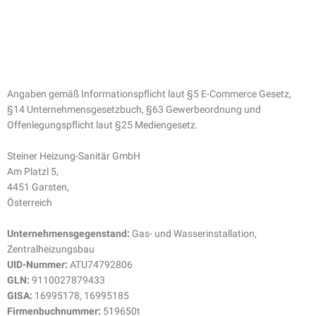
Angaben gemäß Informationspflicht laut §5 E-Commerce Gesetz,
§14 Unternehmensgesetzbuch, §63 Gewerbeordnung und
Offenlegungspflicht laut §25 Mediengesetz.
Steiner Heizung-Sanitär GmbH
Am Platzl 5,
4451 Garsten,
Österreich
Unternehmensgegenstand:
Gas- und Wasserinstallation,
Zentralheizungsbau
UID-Nummer:
ATU74792806
GLN:
9110027879433
GISA:
16995178, 16995185
Firmenbuchnummer:
519650t